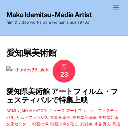
Skip
Men
to
Mako Idemitsu - Media Artist
content
film & video works by a woman since 1970s
愛知県美術館
2021
10
23
愛知県美術館 アートフィルム・フ
ェスティバルで特集上映
ニュース
アートフィルム・フェスティ
ADMIN_MOJAHATORI
バル
,
サム・フランシス
,
富岡多恵子
,
愛知県美術館
,
愛知県芸術
文化センター
,
映画の声
,
映画の声を聴く
,
武満徹
,
水谷勇夫
,
高松