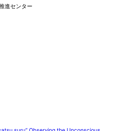
推進センター
satsu suru” Observing the Unconscious