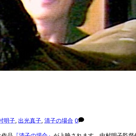
村明子
,
出光真子
,
清子の場合
0
オ作品
『清子の場合』
が上映されます。中村明子監督