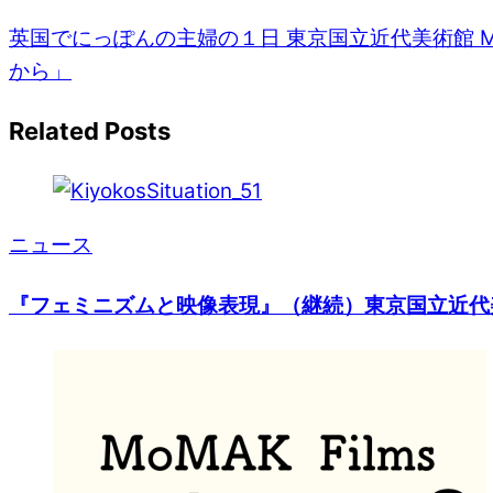
英国でにっぽんの主婦の１日
東京国立近代美術館 MO
から」
Related Posts
ニュース
『フェミニズムと映像表現』（継続）東京国立近代