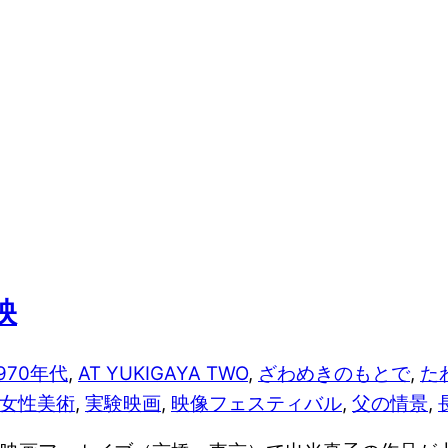
映
970年代
,
AT YUKIGAYA TWO
,
ざわめきのもとで
,
た
女性美術
,
実験映画
,
映像フェスティバル
,
父の情景
,