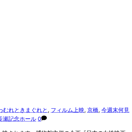
わむれときまぐれと
,
フィルム上映
,
京橋
,
今週末何見
長瀬記念ホール
0