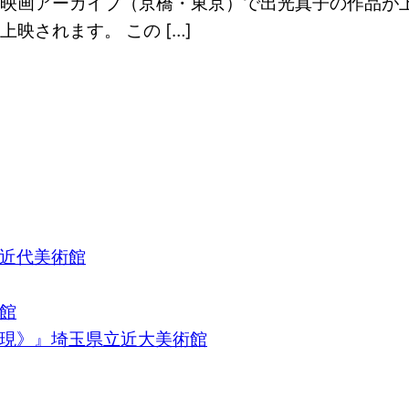
。国立映画アーカイブ（京橋・東京）で出光真子の作品
上映されます。 この […]
近代美術館
館
現》』埼玉県立近大美術館