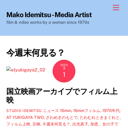
Skip
Men
to
Mako Idemitsu - Media Artist
content
film & video works by a woman since 1970s
今週末何見る？
2024
3
1
国立映画アーカイブでフィルム上
映
ニュース
16mm
,
16mmフィルム
,
1970年代
,
STUDIO IDEMITSU
AT YUKIGAYA TWO
,
ざわめきのもとで
,
たわむれときまぐれと
,
フィルム上映
,
京橋
,
今週末何見る？
,
出光真子
,
加恵、女の子で