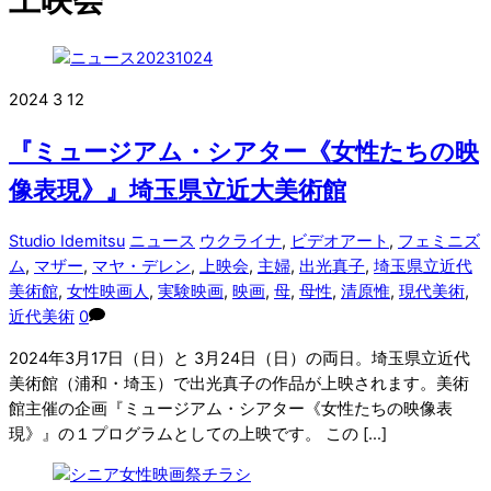
2024
3
12
『ミュージアム・シアター《女性たちの映
像表現》』埼玉県立近大美術館
Studio Idemitsu
ニュース
ウクライナ
,
ビデオアート
,
フェミニズ
ム
,
マザー
,
マヤ・デレン
,
上映会
,
主婦
,
出光真子
,
埼玉県立近代
美術館
,
女性映画人
,
実験映画
,
映画
,
母
,
母性
,
清原惟
,
現代美術
,
近代美術
0
2024年3月17日（日）と 3月24日（日）の両日。埼玉県立近代
美術館（浦和・埼玉）で出光真子の作品が上映されます。美術
館主催の企画『ミュージアム・シアター《女性たちの映像表
現》』の１プログラムとしての上映です。 この […]