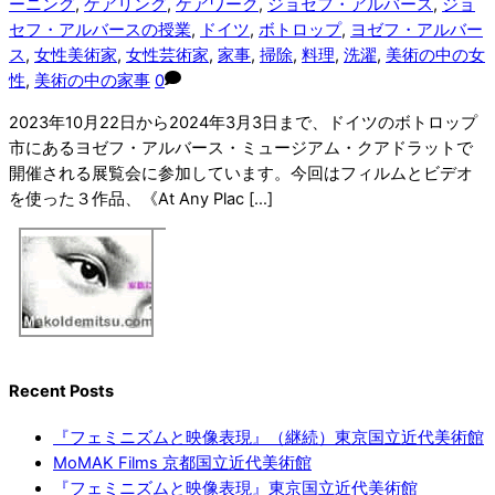
ーニング
,
ケアリング
,
ケアワーク
,
ジョセフ・アルバース
,
ジョ
セフ・アルバースの授業
,
ドイツ
,
ボトロップ
,
ヨゼフ・アルバー
ス
,
女性美術家
,
女性芸術家
,
家事
,
掃除
,
料理
,
洗濯
,
美術の中の女
性
,
美術の中の家事
0
2023年10月22日から2024年3月3日まで、ドイツのボトロップ
市にあるヨゼフ・アルバース・ミュージアム・クアドラットで
開催される展覧会に参加しています。今回はフィルムとビデオ
を使った３作品、《At Any Plac […]
Recent Posts
『フェミニズムと映像表現』（継続）東京国立近代美術館
MoMAK Films 京都国立近代美術館
『フェミニズムと映像表現』東京国立近代美術館