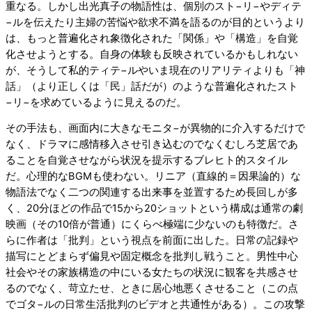
重なる。しかし出光真子の物語性は、個別のスト−リ−やディテ
−ルを伝えたり主婦の苦悩や欲求不満を語るのが目的というより
は、もっと普遍化され象徴化された「関係」や「構造」を自覚
化させようとする。自身の体験も反映されているかもしれない
が、そうして私的ティテ−ルやいま現在のリアリティよりも「神
話」（より正しくは「民」話だが）のような普遍化されたスト
−リ−を求めているように見えるのだ。
その手法も、画面内に大きなモニタ−が異物的に介入するだけで
なく、ドラマに感情移入させ引き込むのでなくむしろ芝居であ
ることを自覚させながら状況を提示するブレヒト的スタイル
だ。心理的なBGMも使わない。リニア（直線的＝因果論的）な
物語法でなく二つの関連する出来事を並置するため長回しが多
く、20分ほどの作品で15から20ショットという構成は通常の劇
映画（その10倍が普通）にくらべ極端に少ないのも特徴だ。さ
らに作者は「批判」という視点を前面に出した。日常の記録や
描写にとどまらず偏見や固定概念を批判し戦うこと。男性中心
社会やその家族構造の中にいる女たちの状況に観客を共感させ
るのでなく、苛立たせ、ときに居心地悪くさせること（この点
でゴタ−ルの日常生活批判のビデオと共通性がある）。この攻撃