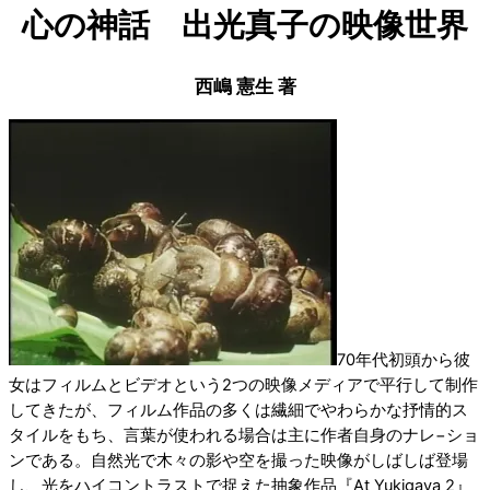
心の神話 出光真子の映像世界
西嶋 憲生 著
70年代初頭から彼
女はフィルムとビデオという2つの映像メディアで平行して制作
してきたが、フィルム作品の多くは繊細でやわらかな抒情的ス
タイルをもち、言葉が使われる場合は主に作者自身のナレ−ショ
ンである。自然光で木々の影や空を撮った映像がしばしば登場
し、光をハイコントラストで捉えた抽象作品『At Yukigaya 2』