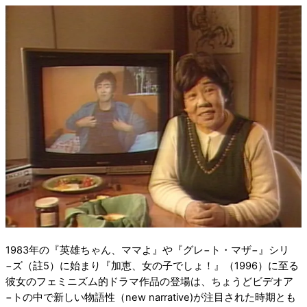
1983年の『英雄ちゃん、ママよ』や『グレ−ト・マザ−』シリ
−ズ（註5）に始まり『加恵、女の子でしょ！』（1996）に至る
彼女のフェミニズム的ドラマ作品の登場は、ちょうどビデオア
−トの中で新しい物語性（new narrative)が注目された時期とも