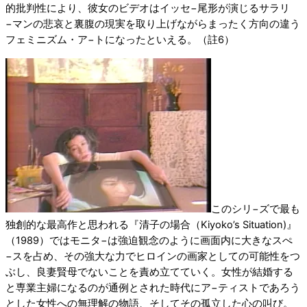
的批判性により、彼女のビデオはイッセ−尾形が演じるサラリ
−マンの悲哀と裏腹の現実を取り上げながらまったく方向の違う
フェミニズム・ア−トになったといえる。（註6）
このシリ−ズで最も
独創的な最高作と思われる『清子の場合（Kiyoko’s Situation)』
（1989）ではモニタ−は強迫観念のように画面内に大きなスぺ
−スを占め、その強大な力でヒロインの画家としての可能性をつ
ぶし、良妻賢母でないことを責め立てていく。女性が結婚する
と専業主婦になるのが通例とされた時代にア−ティストであろう
とした女性への無理解の物語、そしてその孤立した心の叫び。