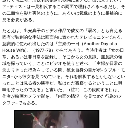
ア−ティストは一見相反するこの両面で理解されるべきだし、そ
の二面性を影と実体のように、あるいは鏡像のように相補的に
見る必要がある。
たとえば、出光真子のビデオ作品で彼女の「署名」とも言える
固有で独創的な手法は画面内に置かれたテレビモニタ−である。
意識的に使われ出したのは『主婦の一日（Another Day of a
House Wife)』（1977-78）からであろう。当時作者は「女の日
常、あるいは非日常を記録し、そこから女の意識、無意識の領
域を探っていく」ことにビデオを使うと述べ、「主婦が日常の
決まりきった行為をしている間、彼女自身の目がポ−タブル・モ
ニタ−から彼女を見つめている。それを解釈するとかしないとい
ったことは見る者の勝手だ。私はただ観察するということに興
味を持ったのである」と書いた。（註2） この観察する目は、
作者が映画カメラで影を、「内面の情況」を見つめた行為のメ
タファ−でもある。