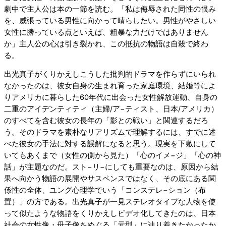
劇中で主人公は本の一節を読む。「私は侮辱された同性の恨み
を、威張っている男性に向かって晴らしたい。男性がやさしい
女性に勝っている点といえば、粗暴な力だけではありません
か」主人公の心は引き裂かれ、この抵抗の物語は自殺で終わ
る。
出光真子がくりかえしこうした批判的ドラマを作らずにいられ
なかったのは、彼女自身の生まれ育った家庭環境、結婚等によ
りアメリカに暮らした60年代に出会った女性解放運動、自身の
二重のアイデンティティ（主婦/ア−ティスト、日本/アメリカ）
のすべてを含む彼女の長年の「影との戦い」と関連するだろ
う。そのドラマを素朴なリアリズムで理解するには、すでに述
べた彼女の手法に対する誤解になると思う。現実を下敷にして
いてもあくまで（女性の側から見た）「心のイメ−ジ」「心の神
話」が主題なのだ。スト−リ−にしても重要なのは、原因から結
果へ向かう物語の展開やサスペンスではなく、その底にある関
係性の全体、ユング心理学でいう「コンステレ−ション（布
置）」の方である。出光真子が一見ステレオタイプな人物を使
って似たような物語をくりかえしビデオ化してきたのは、日本
社会の女性像・母子像をめぐる「元型」に辿り着きたかったか