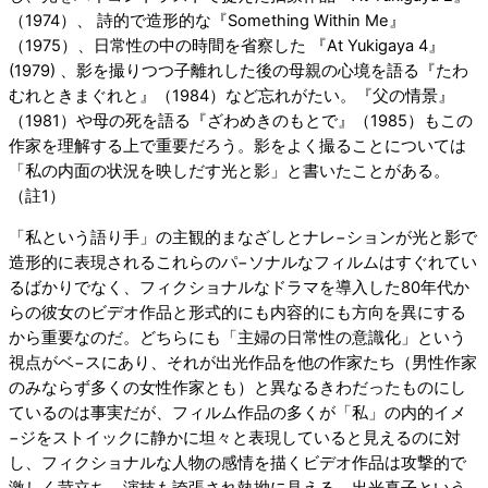
（1974）、 詩的で造形的な『Something Within Me』
（1975）、日常性の中の時間を省察した 『At Yukigaya 4』
(1979) 、影を撮りつつ子離れした後の母親の心境を語る『たわ
むれときまぐれと』（1984）など忘れがたい。『父の情景』
（1981）や母の死を語る『ざわめきのもとで』（1985）もこの
作家を理解する上で重要だろう。影をよく撮ることについては
「私の内面の状況を映しだす光と影」と書いたことがある。
（註1）
「私という語り手」の主観的まなざしとナレ−ションが光と影で
造形的に表現されるこれらのパ−ソナルなフィルムはすぐれてい
るばかりでなく、フィクショナルなドラマを導入した80年代か
らの彼女のビデオ作品と形式的にも内容的にも方向を異にする
から重要なのだ。どちらにも「主婦の日常性の意識化」という
視点がベ−スにあり、それが出光作品を他の作家たち（男性作家
のみならず多くの女性作家とも）と異なるきわだったものにし
ているのは事実だが、フィルム作品の多くが「私」の内的イメ
−ジをストイックに静かに坦々と表現していると見えるのに対
し、フィクショナルな人物の感情を描くビデオ作品は攻撃的で
激しく苛立ち、演技も誇張され執拗に見える。出光真子という