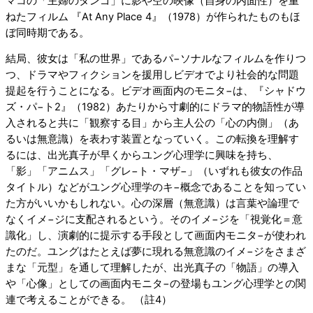
マコの「主婦のタンゴ」に影や空の映像（自身の内面性）を重
ねたフィルム 『At Any Place 4』（1978）が作られたものもほ
ぼ同時期である。
結局、彼女は「私の世界」であるパ−ソナルなフィルムを作りつ
つ、ドラマやフィクションを援用しビデオでより社会的な問題
提起を行うことになる。ビデオ画面内のモニタ−は、『シャドウ
ズ・パ−ト2』（1982）あたりから寸劇的にドラマ的物語性が導
入されると共に「観察する目」から主人公の「心の内側」（あ
るいは無意識）を表わす装置となっていく。この転換を理解す
るには、出光真子が早くからユング心理学に興味を持ち、
「影」「アニムス」「グレ−ト・マザ−」（いずれも彼女の作品
タイトル）などがユング心理学のキ−概念であることを知ってい
た方がいいかもしれない。心の深層（無意識）は言葉や論理で
なくイメ−ジに支配されるという。そのイメ−ジを「視覚化＝意
識化」し、演劇的に提示する手段として画面内モニタ−が使われ
たのだ。ユングはたとえば夢に現れる無意識のイメ−ジをさまざ
まな「元型」を通して理解したが、出光真子の「物語」の導入
や「心像」としての画面内モニタ−の登場もユング心理学との関
連で考えることができる。 （註4）