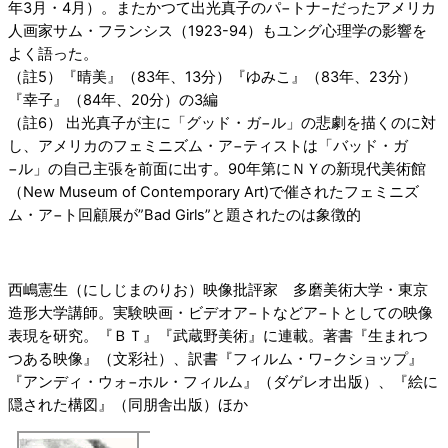
年3月・4月）。またかつて出光真子のパ−トナ−だったアメリカ
人画家サム・フランシス（1923-94）もユング心理学の影響を
よく語った。
（註5）『晴美』（83年、13分）『ゆみこ』（83年、23分）
『幸子』（84年、20分）の3編
（註6） 出光真子が主に「グッド・ガ−ル」の悲劇を描くのに対
し、アメリカのフェミニズム・ア−ティストは「バッド・ガ
−ル」の自己主張を前面に出す。90年第にＮＹの新現代美術館
（New Museum of Contemporary Art)で催されたフェミニズ
ム・ア−ト回顧展が”Bad Girls”と題されたのは象徴的
西嶋憲生（にしじまのりお）映像批評家 多磨美術大学・東京
造形大学講師。実験映画・ビデオア−トなどア−トとしての映像
表現を研究。『ＢＴ』『武蔵野美術』に連載。著書『生まれつ
つある映像』（文彩社）、訳書『フィルム・ワ−クショップ』
『アンディ・ウォ−ホル・フィルム』（ダゲレオ出版）、『絵に
隠された構図』（同朋舎出版）ほか