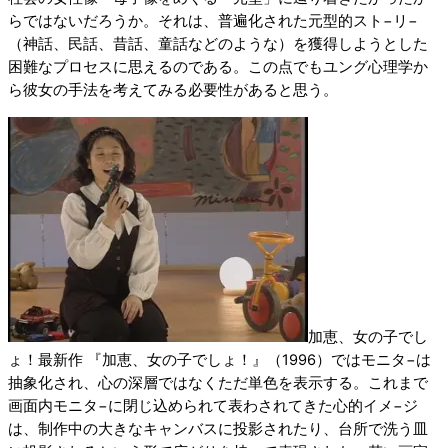
らではないだろうか。それは、普遍化された元型的スト−リ−
（神話、民話、昔話、童話などのような）を獲得しようとした
困難なプロセスに思えるのである。この点でもユング心理学か
ら彼女の手法を考えてみる必要性があると思う。
加恵、女の子でし
ょ！最新作 『加恵、女の子でしょ！』（1996）ではモニタ−は
抽象化され、心の深層ではなくただ単色を表示する。これまで
画面内モニタ−に閉じ込められて表わされてきた心的イメ−ジ
は、制作中の大きなキャンバスに投影されたり、台所で洗う皿